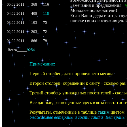
возможности деятельности эт
05.02.2011
368
116
Замечания и предложения -
Молодые пользователи!
04.02.2011
408
118
Если Ваши деды и отцы служ
поиске своих сослуживцев. И
03.02.2011
193
75
02.02.2011
203
72
01.02.2011
866
79
Всего_____
9254
Примечание:
Первый столбец- даты прошедшего месяца.
Второй столбец- обращений к сайту - сколько раз
Третий столбец- уникальных посетителей - скольк
Все данные, размещенные здесь взяты из стати
Результаты, отмеченные в таблице
таким
цветом, 
Уважаемые ветераны и гости сайта- Ветераны 
___________________________________________