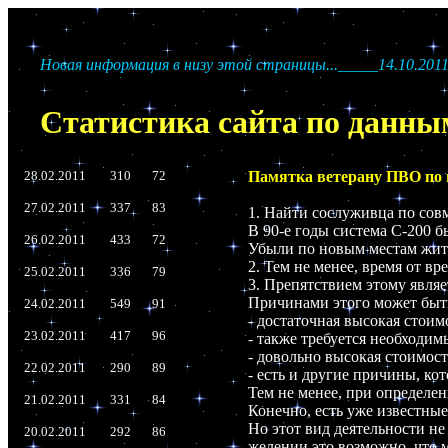
Новая информация в низу этой страницы..._____14.10.2011
Статистика сайта по данны
28.02.2011
310
72
Памятка ветерану ПВО по 
_________________________
27.02.2011
337
83
1. Найти сослуживца по совм
В 90-е годы система С-200 б
26.02.2011
433
72
Убыли по новым местам жител
2. Тем не менее, время от в
25.02.2011
336
79
3. Препятствием этому являе
Причинами этого может быт
24.02.2011
549
91
- достаточная высокая стои
23.02.2011
417
96
- также требуется необходим
- довольно высокая стоимос
22.02.2011
290
89
- есть и другие причины, к
Тем не менее, при определе
21.02.2011
331
84
Конечно, есть уже известны
Но этот вид деятельности не
20.02.2011
292
86
желении это возможно, что 