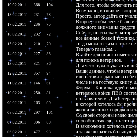
19.02.2011
368
104
Для того, чтобы облегчить п
Возможно, возникает вопрос
18.02.2011
231
78
Просто, автор сайта от учил
Второе, чтобы легче было ис
17.02.2011
236
75
должного внимания средств 
Сейчас, по ссылкам, которы
16.02.2011
232
72
все данные боевой техники, 
тогда можно сказать тоже не
15.02.2011
210
70
Теперь о главном...
14.02.2011
227
88
В сайте для поиска имеется 
для поиска ветеранов.
13.02.2011
321
86
Для чего нужно указать в не
Ваши данные, чтобы ветеран
12.02.2011
357
94
или оставить данные о себе 
числе и на гостевую книгу,
11.02.2011
146
61
Форум = Копилка идей и мыс
10.02.2011
250
81
ветеранов войск ПВО систем
пользователям. Для ветеран
09.02.2011
263
90
в которой хотелось бы проч
жизни военных городков и та
08.02.2011
297
101
Со своей стороны имею жела
способностях сделать это ин
07.02.2011
306
88
В заключении хотелось пожела
а также выразить большую бл
06.02.2011
477
93