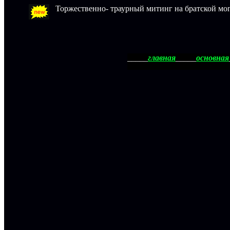
Торжественно- траурный митинг на братской мо
_____
главная
_____
основная