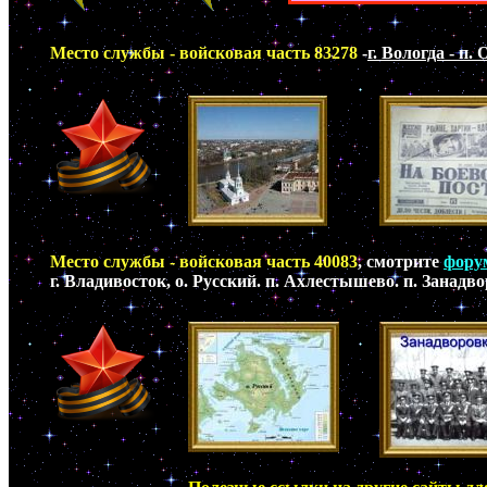
Место службы - войсковая часть 83278
-
г. Вологда - п.
Место службы - войсковая часть 40083
, смотрите
форум
г. Владивосток, о. Русский. п. Ахлестышево. п. Занад