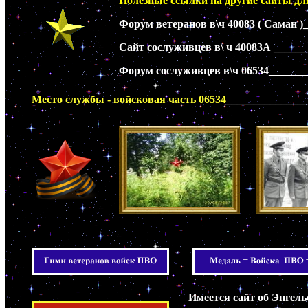
Полезные ссылки на другие сайты дл
Форум ветеранов в\ч 40083 ( Саман )
Сайт сослуживцев в\ ч 40083А ______
Форум сослуживцев в\ч 06534_______
Место службы - войсковая часть 06534
______________
Имеется сайт об Энгел